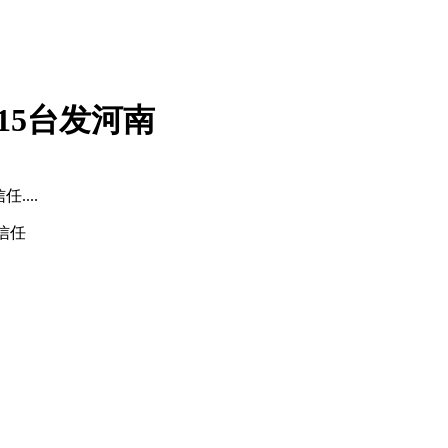
15台发河南
...
信任